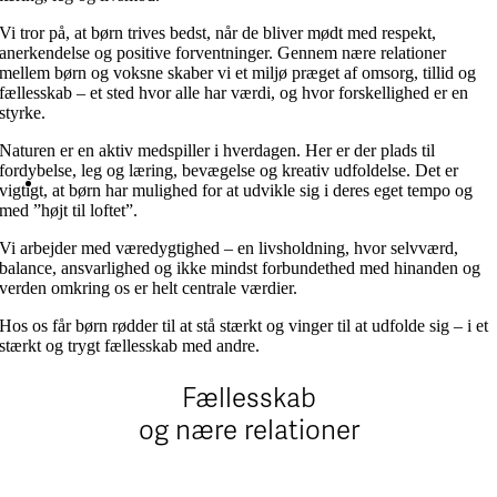
Vi tror på, at børn trives bedst, når de bliver mødt med respekt,
anerkendelse og positive forventninger. Gennem nære relationer
mellem børn og voksne skaber vi et miljø præget af omsorg, tillid og
fællesskab – et sted hvor alle har værdi, og hvor forskellighed er en
styrke.
Naturen er en aktiv medspiller i hverdagen. Her er der plads til
fordybelse, leg og læring, bevægelse og kreativ udfoldelse. Det er
vigtigt, at børn har mulighed for at udvikle sig i deres eget tempo og
med ”højt til loftet”.
Vi arbejder med væredygtighed – en livsholdning, hvor selvværd,
balance, ansvarlighed og ikke mindst forbundethed med hinanden og
verden omkring os er helt centrale værdier.
Hos os får børn rødder til at stå stærkt og vinger til at udfolde sig – i et
stærkt og trygt fællesskab med andre.
Fællesskab
og nære relationer