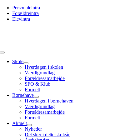
Skip
Personaleintra
to
Forældreintra
content
Elevintra
Toggle
Navigation
Skole
Hverdagen i skolen
Værdigrundlag
Forældresamarbejde
SFO & Klub
Formelt
Børnehave
Hverdagen i børnehaven
Værdigrundlag
Forældresamarbejde
Formelt
Aktuelt
Nyheder
Det sker i dette skoleår