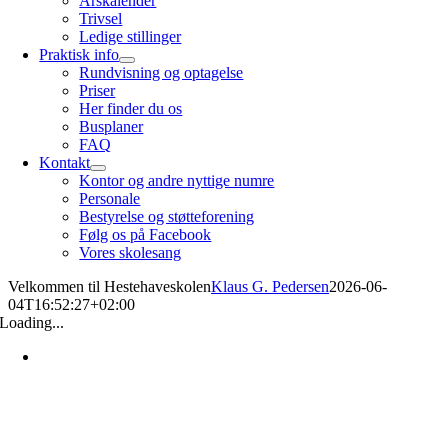
Årskalender
Trivsel
Ledige stillinger
Praktisk info
Rundvisning og optagelse
Priser
Her finder du os
Busplaner
FAQ
Kontakt
Kontor og andre nyttige numre
Personale
Bestyrelse og støtteforening
Følg os på Facebook
Vores skolesang
Velkommen til Hestehaveskolen
Klaus G. Pedersen
2026-06-
04T16:52:27+02:00
Loading...