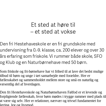
Et sted at høre til
– et sted at vokse
Den fri Hestehaveskole er en fri grundskole med
undervisning fra 0.-9. klasse, ca. 200 elever og over 30
års erfaring som friskole. Vi rummer både skole, SFO
og Klub og en Naturbørnehave med 50 børn.
Som friskole og fri-børnehave har vi frihed til at lave det bedst mulige
tilbud til børn og unge i tæt samarbejde med forældre. Her er
fællesskabet og sammenholdet mellem store og små en naturlig og
væsentlig del af hverdagen.
Den fri Hestehaveskole og Naturbørnehaven Følfod er et levende og
forpligtende fællesskab, hvor børn mødes i trygge rammer med plads ti
at være sig selv. Her er relationer, nærvær og trivsel fundamentet for
læring, leg og livsmod.