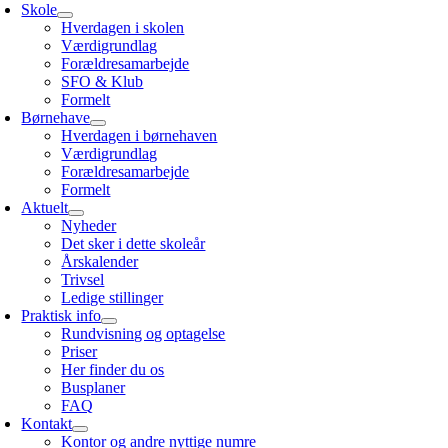
avigation
Skole
Hverdagen i skolen
Værdigrundlag
Forældresamarbejde
SFO & Klub
Formelt
Børnehave
Hverdagen i børnehaven
Værdigrundlag
Forældresamarbejde
Formelt
Aktuelt
Nyheder
Det sker i dette skoleår
Årskalender
Trivsel
Ledige stillinger
Praktisk info
Rundvisning og optagelse
Priser
Her finder du os
Busplaner
FAQ
Kontakt
Kontor og andre nyttige numre