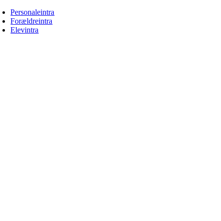
Skip
Personaleintra
to
Forældreintra
content
Elevintra
oggle